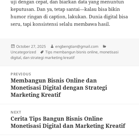
uji dengan cepat, dan biarkan data yang menuntun
keputusan. Dan ya, tetap santai—kalau bisa bikin
humor ringan di caption, lakukan. Dunia digital bisa
seru, tapi konsistensi selalu membawa hasil.
Posted
Author
Categories
October 27, 2025
engbengtian@gmail.com
on
Tags
Uncategorized
Tips membangun bisnis online, monetisasi
digital, dan strategi marketing kreatif
Post
PREVIOUS
navigation
Membangun Bisnis Online dan
Previous
Monetisasi Digital dengan Strategi
post:
Marketing Kreatif
NEXT
Cerita Tips Bangun Bisnis Online
Next
Monetisasi Digital dan Marketing Kreatif
post: