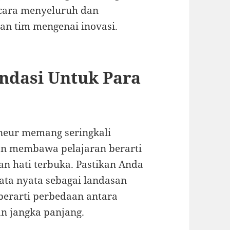
ecara menyeluruh dan
an tim mengenai inovasi.
ndasi Untuk Para
eneur memang seringkali
n membawa pelajaran berarti
an hati terbuka. Pastikan Anda
ta nyata sebagai landasan
berarti perbedaan antara
an jangka panjang.