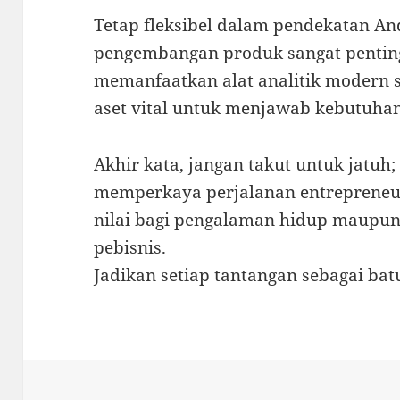
Tetap fleksibel dalam pendekatan A
pengembangan produk sangat penting 
memanfaatkan alat analitik modern 
aset vital untuk menjawab kebutuha
Akhir kata, jangan takut untuk jatuh;
memperkaya perjalanan entrepreneu
nilai bagi pengalaman hidup maupun
pebisnis.
Jadikan setiap tantangan sebagai ba