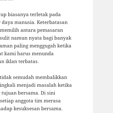
tup biasanya terletak pada
 daya manusia. Keterbatasan
k memilih antara pemasaran
sulit namun nyata bagi banyak
laman paling menggugah ketika
aat kami harus menunda
n iklan terbatas.
ga tidak semudah membalikkan
ingkali menjadi masalah ketika
 tujuan bersama. Di sini
setiap anggota tim merasa
rhadap kesuksesan bersama.