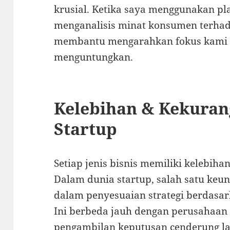
krusial. Ketika saya menggunakan pl
menganalisis minat konsumen terhad
membantu mengarahkan fokus kami k
menguntungkan.
Kelebihan & Kekuran
Startup
Setiap jenis bisnis memiliki kelebiha
Dalam dunia startup, salah satu keun
dalam penyesuaian strategi berdasar
Ini berbeda jauh dengan perusahaan
pengambilan keputusan cenderung l