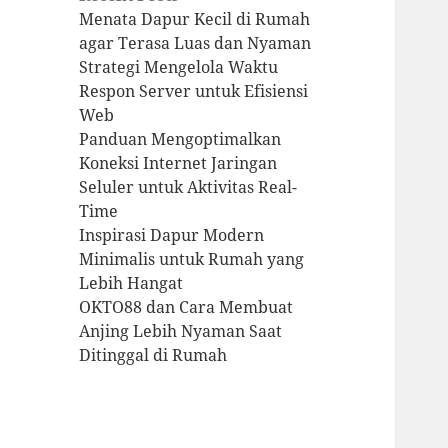
Menata Dapur Kecil di Rumah
agar Terasa Luas dan Nyaman
Strategi Mengelola Waktu
Respon Server untuk Efisiensi
Web
Panduan Mengoptimalkan
Koneksi Internet Jaringan
Seluler untuk Aktivitas Real-
Time
Inspirasi Dapur Modern
Minimalis untuk Rumah yang
Lebih Hangat
OKTO88 dan Cara Membuat
Anjing Lebih Nyaman Saat
Ditinggal di Rumah