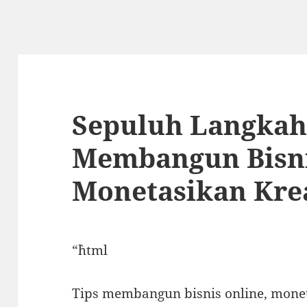
Sepuluh Langkah
Membangun Bisni
Monetasikan Kre
“`html
Tips membangun bisnis online, monetis