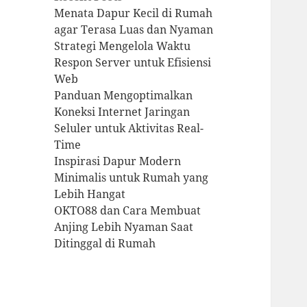
Menata Dapur Kecil di Rumah
agar Terasa Luas dan Nyaman
Strategi Mengelola Waktu
Respon Server untuk Efisiensi
Web
Panduan Mengoptimalkan
Koneksi Internet Jaringan
Seluler untuk Aktivitas Real-
Time
Inspirasi Dapur Modern
Minimalis untuk Rumah yang
Lebih Hangat
OKTO88 dan Cara Membuat
Anjing Lebih Nyaman Saat
Ditinggal di Rumah