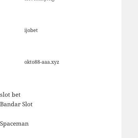
ijobet
okto88-aaa.xyz
slot bet
Bandar Slot
Spaceman