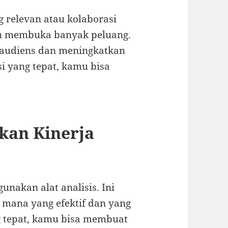
 relevan atau kolaborasi
an membuka banyak peluang.
i audiens dan meningkatkan
i yang tepat, kamu bisa
kan Kinerja
unakan alat analisis. Ini
i mana yang efektif dan yang
g tepat, kamu bisa membuat