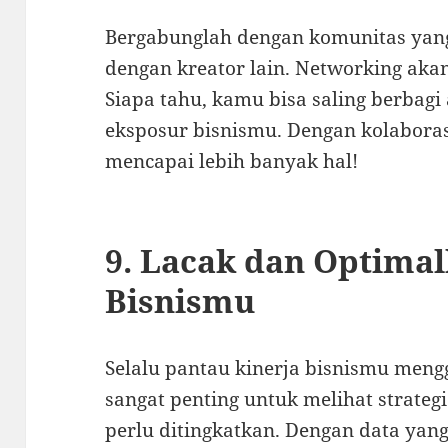
Bergabunglah dengan komunitas yang
dengan kreator lain. Networking ak
Siapa tahu, kamu bisa saling berbag
eksposur bisnismu. Dengan kolaboras
mencapai lebih banyak hal!
9. Lacak dan Optimal
Bisnismu
Selalu pantau kinerja bisnismu mengg
sangat penting untuk melihat strateg
perlu ditingkatkan. Dengan data yan