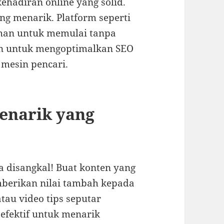
adiran online yang solid.
ang menarik. Platform seperti
lihan untuk memulai tanpa
kan untuk mengoptimalkan SEO
mesin pencari.
Menarik yang
sa disangkal! Buat konten yang
mberikan nilai tambah kepada
 atau video tips seputar
 efektif untuk menarik