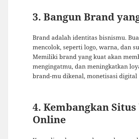
3. Bangun Brand yan
Brand adalah identitas bisnismu. Bu
mencolok, seperti logo, warna, dan s
Memiliki brand yang kuat akan mem
mengingatmu, dan meningkatkan loyal
brand-mu dikenal, monetisasi digita
4. Kembangkan Situs
Online