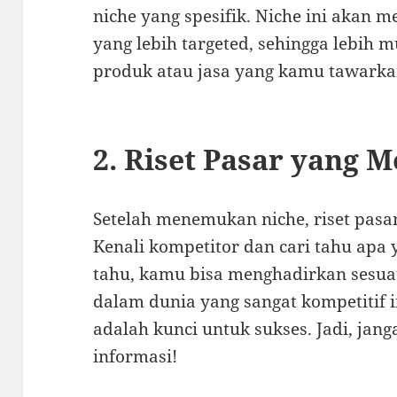
niche yang spesifik. Niche ini aka
yang lebih targeted, sehingga lebi
produk atau jasa yang kamu tawarka
2. Riset Pasar yang 
Setelah menemukan niche, riset pasa
Kenali kompetitor dan cari tahu apa
tahu, kamu bisa menghadirkan sesuatu
dalam dunia yang sangat kompetitif
adalah kunci untuk sukses. Jadi, jan
informasi!