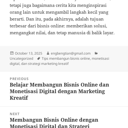
tetapi juga bagaimana cerita kita menginspirasi
orang lain untuk mengambil langkah kecil yang
berarti. Dan itu, pada akhirnya, adalah tujuan
terbesar dari bisnis online: memberikan solusi,
mengangkat nilai, dan tetap manusia di balik layar.
Posted
Author
Categories
October 13, 2025
engbengtian@gmail.com
on
Tags
Uncategorized
Tips membangun bisnis online, monetisasi
digital, dan strategi marketing kreatif
Post
PREVIOUS
navigation
Belajar Membangun Bisnis Online dan
Previous
Monetisasi Digital dengan Marketing
post:
Kreatif
NEXT
Membangun Bisnis Online dengan
Next
Monetisasi Digital dan Strategi
post: