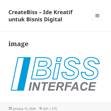
CreateBiss – Ide Kreatif
untuk Bisnis Digital
MENU
AND
WIDGETS
image
Posted
Full
January 15, 2026
641 × 275