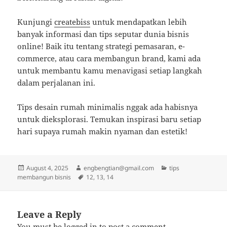
Kunjungi
createbiss
untuk mendapatkan lebih
banyak informasi dan tips seputar dunia bisnis
online! Baik itu tentang strategi pemasaran, e-
commerce, atau cara membangun brand, kami ada
untuk membantu kamu menavigasi setiap langkah
dalam perjalanan ini.
Tips desain rumah minimalis nggak ada habisnya
untuk dieksplorasi. Temukan inspirasi baru setiap
hari supaya rumah makin nyaman dan estetik!
Posted
Author
Categories
August 4, 2025
engbengtian@gmail.com
tips
on
Tags
membangun bisnis
12
,
13
,
14
Leave a Reply
You must be
logged in
to post a comment.