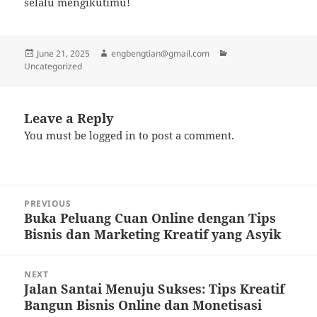
selalu mengikutimu!
Posted
Author
Categories
June 21, 2025
engbengtian@gmail.com
on
Uncategorized
Leave a Reply
You must be
logged in
to post a comment.
Post
PREVIOUS
navigation
Buka Peluang Cuan Online dengan Tips
Previous
Bisnis dan Marketing Kreatif yang Asyik
post:
NEXT
Jalan Santai Menuju Sukses: Tips Kreatif
Next
Bangun Bisnis Online dan Monetisasi
post: