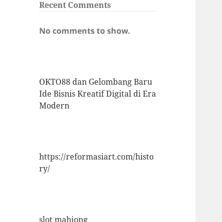
Recent Comments
No comments to show.
OKTO88 dan Gelombang Baru
Ide Bisnis Kreatif Digital di Era
Modern
https://reformasiart.com/histo
ry/
slot mahjong