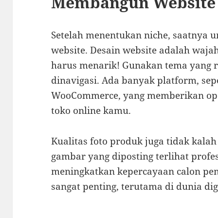
Membangun Website 
Setelah menentukan niche, saatnya 
website. Desain website adalah wajah
harus menarik! Gunakan tema yang 
dinavigasi. Ada banyak platform, sep
WooCommerce, yang memberikan ops
toko online kamu.
Kualitas foto produk juga tidak kalah
gambar yang diposting terlihat profe
meningkatkan kepercayaan calon pem
sangat penting, terutama di dunia di