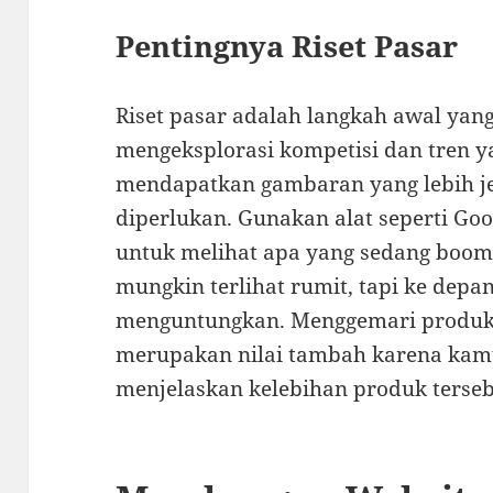
Pentingnya Riset Pasar
Riset pasar adalah langkah awal yang
mengeksplorasi kompetisi dan tren y
mendapatkan gambaran yang lebih je
diperlukan. Gunakan alat seperti Go
untuk melihat apa yang sedang boomi
mungkin terlihat rumit, tapi ke depa
menguntungkan. Menggemari produk 
merupakan nilai tambah karena kam
menjelaskan kelebihan produk terseb