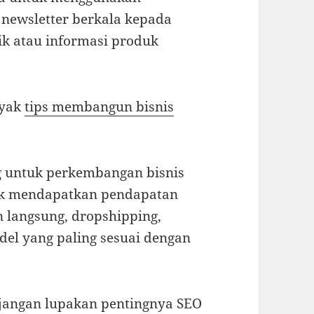
 newsletter berkala kepada
k atau informasi produk
nyak
tips membangun bisnis
ng untuk perkembangan bisnis
tuk mendapatkan pendapatan
n langsung, dropshipping,
del yang paling sesuai dengan
, jangan lupakan pentingnya SEO