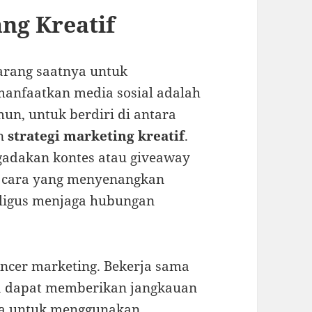
ang Kreatif
arang saatnya untuk
manfaatkan media sosial adalah
mun, untuk berdiri di antara
an
strategi marketing kreatif
.
gadakan kontes atau giveaway
i cara yang menyenangkan
aligus menjaga hubungan
ncer marketing. Bekerja sama
ma dapat memberikan jangkauan
lupa untuk menggunakan