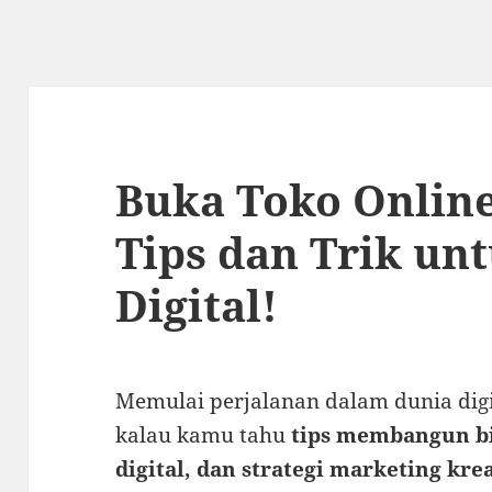
Buka Toko Onlin
Tips dan Trik un
Digital!
Memulai perjalanan dalam dunia digit
kalau kamu tahu
tips membangun bi
digital, dan strategi marketing krea