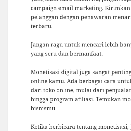
campaign email marketing. Kirimkan
pelanggan dengan penawaran menari
terbaru.
Jangan ragu untuk mencari lebih ba
yang seru dan bermanfaat.
Monetisasi digital juga sangat penti
online kamu. Ada berbagai cara un
dari toko online, mulai dari penjuala
hingga program afiliasi. Temukan mo
bisnismu.
Ketika berbicara tentang monetisasi