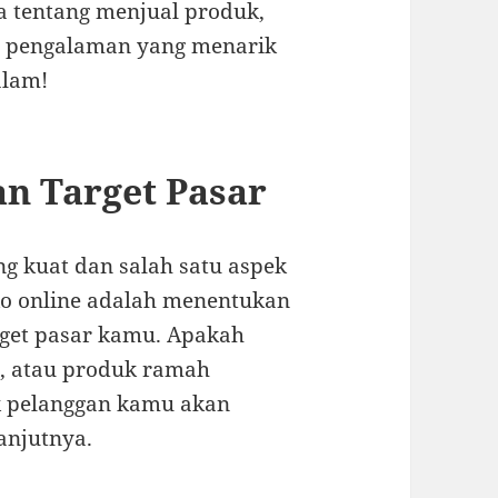
ya tentang menjual produk,
n pengalaman yang menarik
alam!
n Target Pasar
ng kuat dan salah satu aspek
o online adalah menentukan
arget pasar kamu. Apakah
i, atau produk ramah
k pelanggan kamu akan
anjutnya.