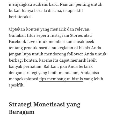
menjangkau audiens baru. Namun, penting untuk
bukan hanya berada di sana, tetapi aktif
berinteraksi.
Ciptakan konten yang menarik dan relevan.
Gunakan fitur seperti Instagram Stories atau
Facebook Live untuk memberikan sneak peek
tentang produk baru atau kegiatan di bisnis Anda.
Jangan lupa untuk mendorong follower Anda untuk
berbagi konten, karena itu dapat menarik lebih
banyak perhatian. Bahkan, jika Anda tertarik
dengan strategi yang lebih mendalam, Anda bisa
mengeksplorasi
tips membangun bisnis
yang lebih
spesifik.
Strategi Monetisasi yang
Beragam