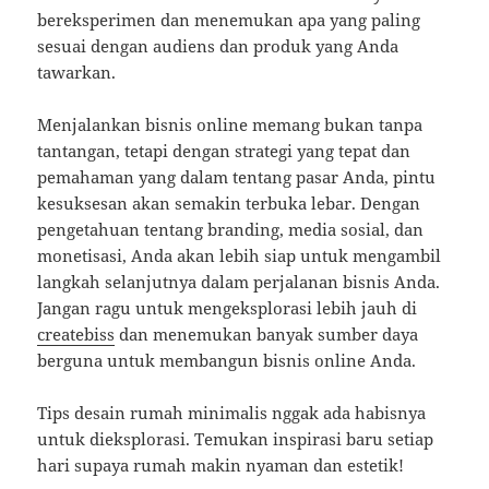
bereksperimen dan menemukan apa yang paling
sesuai dengan audiens dan produk yang Anda
tawarkan.
Menjalankan bisnis online memang bukan tanpa
tantangan, tetapi dengan strategi yang tepat dan
pemahaman yang dalam tentang pasar Anda, pintu
kesuksesan akan semakin terbuka lebar. Dengan
pengetahuan tentang branding, media sosial, dan
monetisasi, Anda akan lebih siap untuk mengambil
langkah selanjutnya dalam perjalanan bisnis Anda.
Jangan ragu untuk mengeksplorasi lebih jauh di
createbiss
dan menemukan banyak sumber daya
berguna untuk membangun bisnis online Anda.
Tips desain rumah minimalis nggak ada habisnya
untuk dieksplorasi. Temukan inspirasi baru setiap
hari supaya rumah makin nyaman dan estetik!