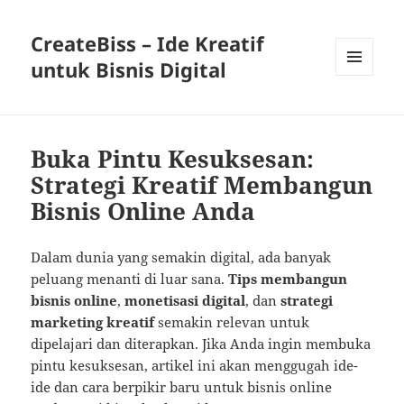
CreateBiss – Ide Kreatif
untuk Bisnis Digital
MENU
AND
WIDGETS
Buka Pintu Kesuksesan:
Strategi Kreatif Membangun
Bisnis Online Anda
Dalam dunia yang semakin digital, ada banyak
peluang menanti di luar sana.
Tips membangun
bisnis online
,
monetisasi digital
, dan
strategi
marketing kreatif
semakin relevan untuk
dipelajari dan diterapkan. Jika Anda ingin membuka
pintu kesuksesan, artikel ini akan menggugah ide-
ide dan cara berpikir baru untuk bisnis online