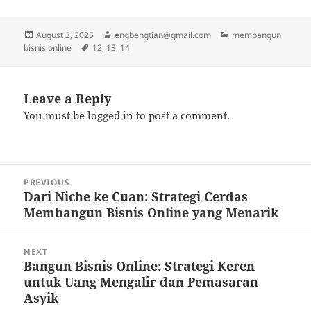
Posted
Author
Categories
August 3, 2025
engbengtian@gmail.com
membangun
on
Tags
bisnis online
12
,
13
,
14
Leave a Reply
You must be
logged in
to post a comment.
Post
PREVIOUS
navigation
Dari Niche ke Cuan: Strategi Cerdas
Previous
Membangun Bisnis Online yang Menarik
post:
NEXT
Bangun Bisnis Online: Strategi Keren
Next
untuk Uang Mengalir dan Pemasaran
post:
Asyik