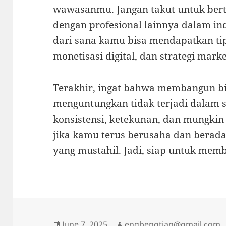
wawasanmu. Jangan takut untuk bert
dengan profesional lainnya dalam ind
dari sana kamu bisa mendapatkan ti
monetisasi digital, dan strategi marke
Terakhir, ingat bahwa membangun bi
menguntungkan tidak terjadi dalam 
konsistensi, ketekunan, dan mungkin
jika kamu terus berusaha dan berada
yang mustahil. Jadi, siap untuk me
Posted
Author
June 7, 2025
engbengtian@gmail.com