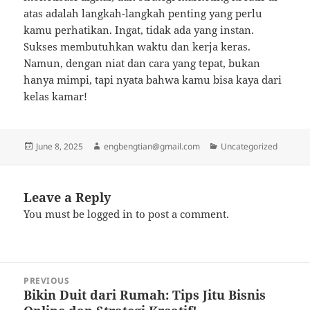
atas adalah langkah-langkah penting yang perlu
kamu perhatikan. Ingat, tidak ada yang instan.
Sukses membutuhkan waktu dan kerja keras.
Namun, dengan niat dan cara yang tepat, bukan
hanya mimpi, tapi nyata bahwa kamu bisa kaya dari
kelas kamar!
Posted
Author
Categories
June 8, 2025
engbengtian@gmail.com
Uncategorized
on
Leave a Reply
You must be
logged in
to post a comment.
Post
PREVIOUS
navigation
Bikin Duit dari Rumah: Tips Jitu Bisnis
Previous