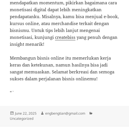
mendapatkan momentum, pikirkan bagaimana cara
monetisasi digital dapat lebih meningkatkan
pendapatanku. Misalnya, kamu bisa menjual e-book,
kursus online, atau merchandise terkait dengan
bisnismu. Untuk tips lebih lanjut mengenai
monetisasi, kunjungi
createbiss
yang penuh dengan
insight menarik!
Membangun bisnis online itu memerlukan kerja
keras dan ketekunan, namun hasilnya bisa jadi
sangat memuaskan. Selamat berkreasi dan semoga
sukses dalam perjalanan bisnis onlinemu!
“`
Posted
Author
Categories
June 22, 2025
engbengtian@gmail.com
on
Uncategorized