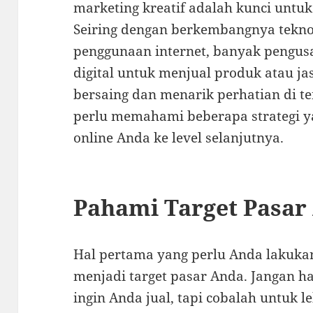
marketing kreatif adalah kunci untu
Seiring dengan berkembangnya tekno
penggunaan internet, banyak pengus
digital untuk menjual produk atau j
bersaing dan menarik perhatian di te
perlu memahami beberapa strategi 
online Anda ke level selanjutnya.
Pahami Target Pasar
Hal pertama yang perlu Anda lakuk
menjadi target pasar Anda. Jangan h
ingin Anda jual, tapi cobalah untuk 