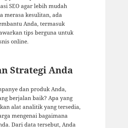
masi SEO agar lebih mudah
a merasa kesulitan, ada
membantu Anda, termasuk
warkan tips berguna untuk
is online.
an Strategi Anda
mpanye dan produk Anda,
ang berjalan baik? Apa yang
n alat analitik yang tersedia,
harga mengenai bagaimana
nda. Dari data tersebut, Anda