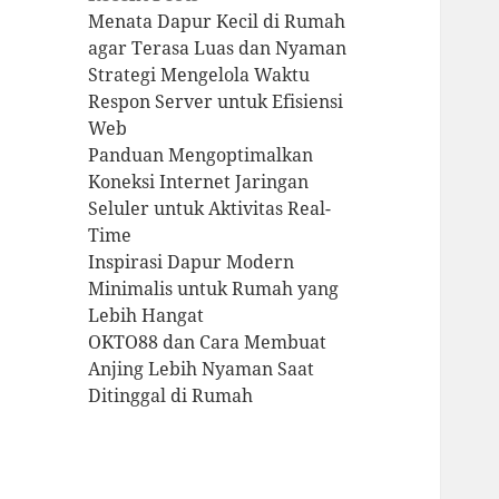
Menata Dapur Kecil di Rumah
agar Terasa Luas dan Nyaman
Strategi Mengelola Waktu
Respon Server untuk Efisiensi
Web
Panduan Mengoptimalkan
Koneksi Internet Jaringan
Seluler untuk Aktivitas Real-
Time
Inspirasi Dapur Modern
Minimalis untuk Rumah yang
Lebih Hangat
OKTO88 dan Cara Membuat
Anjing Lebih Nyaman Saat
Ditinggal di Rumah