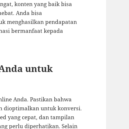
ngat, konten yang baik bisa
hebat. Anda bisa
ntuk menghasilkan pendapatan
masi bermanfaat kepada
 Anda untuk
online Anda. Pastikan bahwa
n dioptimalkan untuk konversi.
eed yang cepat, dan tampilan
ng perlu diperhatikan. Selain