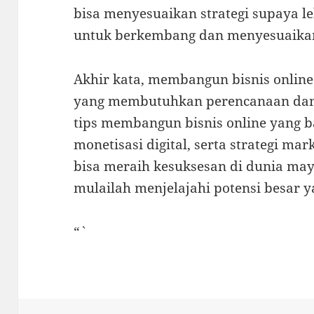
bisa menyesuaikan strategi supaya leb
untuk berkembang dan menyesuaikan
Akhir kata, membangun bisnis online
yang membutuhkan perencanaan dan 
tips membangun bisnis online yang 
monetisasi digital, serta strategi mar
bisa meraih kesuksesan di dunia maya
mulailah menjelajahi potensi besar 
“`