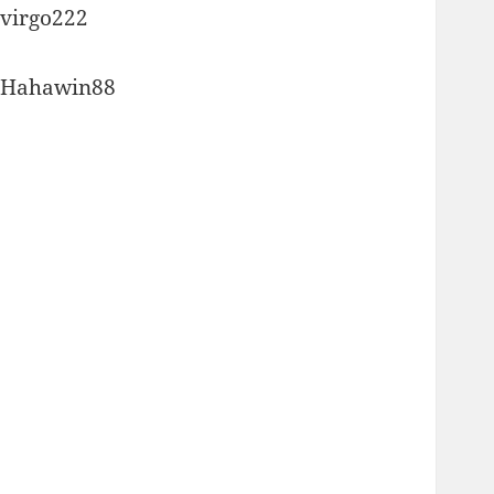
virgo222
Hahawin88