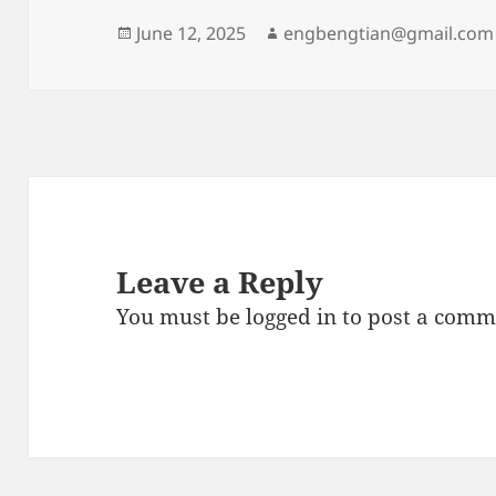
Posted
Author
June 12, 2025
engbengtian@gmail.com
on
Leave a Reply
You must be
logged in
to post a comm