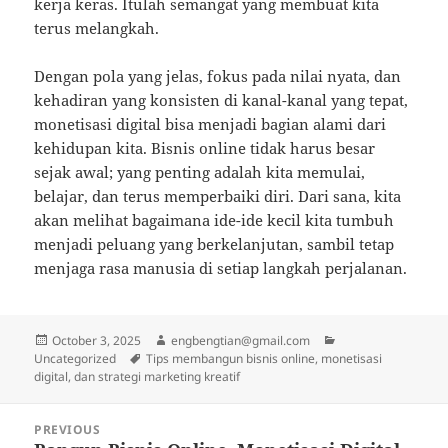
kerja keras. Itulah semangat yang membuat kita
terus melangkah.
Dengan pola yang jelas, fokus pada nilai nyata, dan
kehadiran yang konsisten di kanal-kanal yang tepat,
monetisasi digital bisa menjadi bagian alami dari
kehidupan kita. Bisnis online tidak harus besar
sejak awal; yang penting adalah kita memulai,
belajar, dan terus memperbaiki diri. Dari sana, kita
akan melihat bagaimana ide-ide kecil kita tumbuh
menjadi peluang yang berkelanjutan, sambil tetap
menjaga rasa manusia di setiap langkah perjalanan.
Posted
Author
Categories
October 3, 2025
engbengtian@gmail.com
on
Tags
Uncategorized
Tips membangun bisnis online, monetisasi
digital, dan strategi marketing kreatif
Post
PREVIOUS
navigation