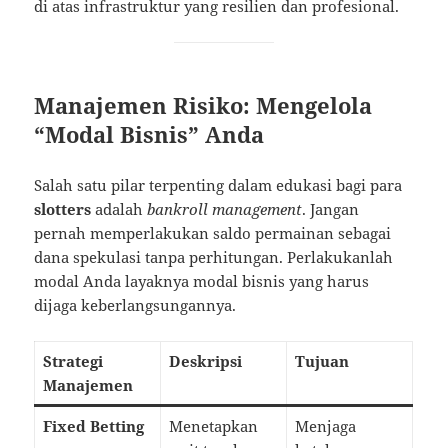
di atas infrastruktur yang resilien dan profesional.
Manajemen Risiko: Mengelola
“Modal Bisnis” Anda
Salah satu pilar terpenting dalam edukasi bagi para
slotters
adalah
bankroll management
. Jangan
pernah memperlakukan saldo permainan sebagai
dana spekulasi tanpa perhitungan. Perlakukanlah
modal Anda layaknya modal bisnis yang harus
dijaga keberlangsungannya.
Strategi
Deskripsi
Tujuan
Manajemen
Fixed Betting
Menetapkan
Menjaga