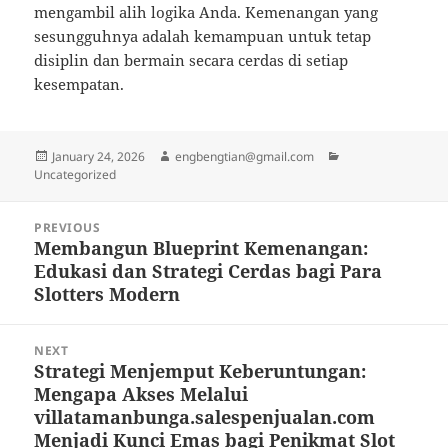
mengambil alih logika Anda. Kemenangan yang
sesungguhnya adalah kemampuan untuk tetap
disiplin dan bermain secara cerdas di setiap
kesempatan.
Posted
Author
Categories
January 24, 2026
engbengtian@gmail.com
on
Uncategorized
Post
PREVIOUS
navigation
Membangun Blueprint Kemenangan:
Previous
Edukasi dan Strategi Cerdas bagi Para
post:
Slotters Modern
NEXT
Strategi Menjemput Keberuntungan:
Next
Mengapa Akses Melalui
post:
villatamanbunga.salespenjualan.com
Menjadi Kunci Emas bagi Penikmat Slot