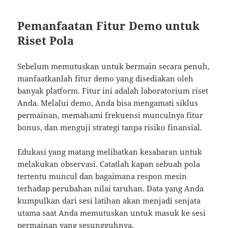
Pemanfaatan Fitur Demo untuk
Riset Pola
Sebelum memutuskan untuk bermain secara penuh,
manfaatkanlah fitur demo yang disediakan oleh
banyak platform. Fitur ini adalah laboratorium riset
Anda. Melalui demo, Anda bisa mengamati siklus
permainan, memahami frekuensi munculnya fitur
bonus, dan menguji strategi tanpa risiko finansial.
Edukasi yang matang melibatkan kesabaran untuk
melakukan observasi. Catatlah kapan sebuah pola
tertentu muncul dan bagaimana respon mesin
terhadap perubahan nilai taruhan. Data yang Anda
kumpulkan dari sesi latihan akan menjadi senjata
utama saat Anda memutuskan untuk masuk ke sesi
permainan yang sesungguhnya.